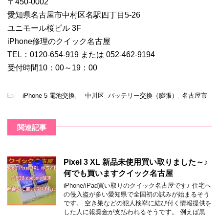
〒450-0002
愛知県名古屋市中村区名駅四丁目5-26
ユニモール桜ビル 3F
iPhone修理のクイック名古屋
TEL：0120-654-919 または 052-462-9194
受付時間10：00～19：00
-
iPhone 5 電池交換
,
中川区
,
バッテリー交換（膨張）
,
名古屋市
関連記事
Pixel 3 XL 新品未使用買い取りました～♪
何でも買いますクイック名古屋
iPhone/iPad買い取りのクイック名古屋です♪ 住宅へ
の侵入盗が多い愛知県で全国初の試みが始まるそう
です。 空き巣などの犯人検挙に結び付く情報提供を
した人に報奨金が支払われるそうです。 例えば黒