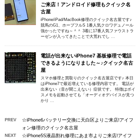
ご来店！アンドロイド修理もクイック名
古屋
iPhone/iPad/MacBook修理のクイック名古屋です♪
競馬のG1、ホープフルS 1番人気クロワデュノール
強かったですね～＾＾ 3着に17番人気ファウストラ
ーゼンが入ってきたことで大荒れでし …
電話が出来ないiPhone7 基板修理で電話
できるようになりました～♪クイック名古
屋
スマホ修理と買取りのクイック名古屋店です♪ 本日
はiPhone7で最近増えている修理内容です。 電話が
出来ない（音が聞こえない）症状です。 特徴はボイ
スメモを起動させても「オーディオデバイスが見つ
かり …
PREV
☆iPhone6バッテリー交換に天白区よりご来店!アイフ
ォン修理のクイック名古屋
NEXT
☆iPhone5S液晶割れ修理にあま市よりご来店!アイフ