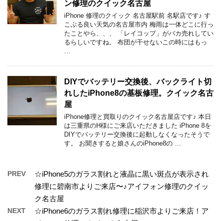
ン修理のクイック名古屋
iPhone 修理のクイック 名古屋駅前 名駅店です♪ す
こぶる良い天気の名古屋市内 梅雨は一体どこに行っ
たことやら、、、 「レイコップ」がバカ売れしてい
るらしいですね。 布団が干せないこの時にはもっ
…
DIYでバッテリー交換後、バックライト切
れしたiPhone8の基板修理。クイック名古
屋
iPhone修理と買取りのクイック名古屋店です♪ 本日
は三重県のH様にご来店いただきました iPhone 8を
DIYでバッテリー交換後に起動しなくなったそうで
す。 お聞きすると娘さんのiPhone8の …
PREV
☆iPhone5のガラス割れと液晶に黒い斑点が表示され
修理に碧南市よりご来店〜♪アイフォン修理のクイッ
ク名古屋
NEXT
☆iPhone6のガラス割れ修理に稲沢市よりご来店！ア