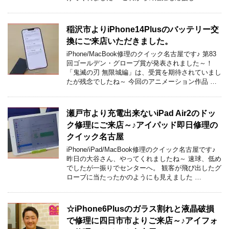
稲沢市よりiPhone14Plusのバッテリー交
換にご来店いただきました。
iPhone/MacBook修理のクイック名古屋です♪ 第83
回ゴールデン・グローブ賞が発表されました～！
「鬼滅の刃 無限城編」は、受賞を期待されていまし
たが残念でしたね～ 今回のアニメーション作品 …
瀬戸市より充電出来ないiPad Air2のドッ
ク修理にご来店～♪アイパッド即日修理の
クイック名古屋
iPhone/iPad/MacBook修理のクイック名古屋です♪
昨日の大谷さん、やってくれましたね～ 速球、低め
でしたが一振りでセンターへ。 観客が飛び出したグ
ローブに当たったかのようにも見えました …
☆iPhone6Plusのガラス割れと液晶破損
で修理に四日市市よりご来店～♪アイフォ