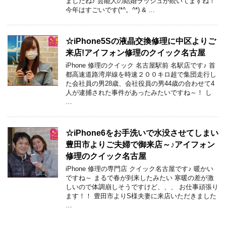
ましたね♪ 芸能人の結婚ラッシュが続いてますね！
今年はすごいです(*^。^*) & …
☆iPhone5Sの液晶交換修理に中区よりご
来店!アイフォン修理のクイック名古屋
iPhone 修理のクイック 名古屋駅前 名駅店です♪ 首
都高速道路湾岸線を時速２００キロ超で集団走行し
た会社員の男28歳、会社役員の男44歳の合わせて4
人が逮捕された事件があったみたいですね～！ し
…
☆iPhone6をお手洗いで水没させてしまい
豊田市よりご夫婦で御来店～♪アイフォン
修理のクイック名古屋
iPhone 修理の専門店 クイック名古屋です♪ 暖かい
ですね～ まるで春が到来したみたい 寒暖の差が激
しいので体調崩しそうですけど、、、 お仕事頑張り
ます！！ 豊田市よりS様夫妻に来店いただきました
…