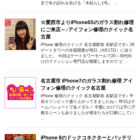
京で冬の訪れを告げる『木枯らし1号』 …
☆愛西市よりiPhone6Sのガラス割れ修理
にご来店～♪アイフォン修理のクイック名
古屋
iPhone 修理のクイック 名古屋駅前 名駅店です♪ JR
ゲートタワーの全面開業が明日（4月17日）に迫り
ました。 今回はゲートタワーモールで20～30代向
けのファッション専門店が開業しますので ビ …
名古屋市 iPhone7のガラス割れ修理 アイ
フォン修理のクイック名古屋
iPhone 修理のクイック 名古屋駅前 名駅店です♪ 平
昌オリンピック盛り上がってきましたね～ 昨日はチ
ームパシュートで金メダル！ 中盤にかけては手に汗
握るシーンもありましたが彼女たちが口癖にしてい
…
iPhone 8のドックコネクターとバッテリ