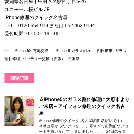
愛知県名古屋市中村区名駅四丁目5-26
ユニモール桜ビル 3F
iPhone修理のクイック名古屋
TEL：0120-654-919 または 052-462-9194
受付時間10：00～19：00
-
iPhone 5S 電池交換
,
iPhone 6 ガラス割れ
,
四日市市
,
ガラス
割れ修理
,
バッテリー交換（膨張）
,
三重県
関連記事
☆iPhone5のガラス割れ修理に大府市より
ご来店～アイフォン修理のクイック名古
屋
iPhone 修理のクイック 名古屋駅前 名駅店です♪
今朝は寒かったですね。。。寒すぎて出勤前ついコ
ートを買いかけてしまいました。。。 24日の夜東