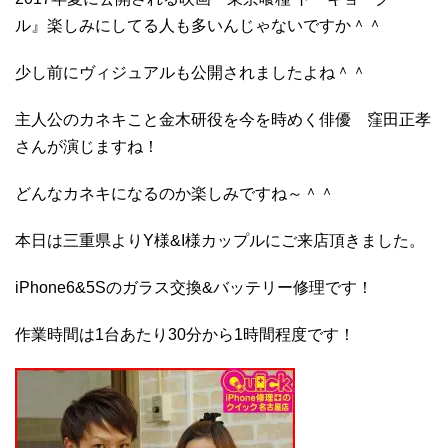
ル』楽しみにしてる人も多いんじゃないですか＾＾
少し前にヴィジュアルも公開されましたよね＾＾
主人公のカネキこと金木研役を今を時めく俳優 窪田正孝
さんが演じますね！
どんなカネキになるのか楽しみですね～＾＾
本日は三重県よりY様&I様カップルにご来店頂きました。
iPhone6&5Sのガラス交換&バッテリー修理です！
作業時間は1台あたり30分から1時間程度です！