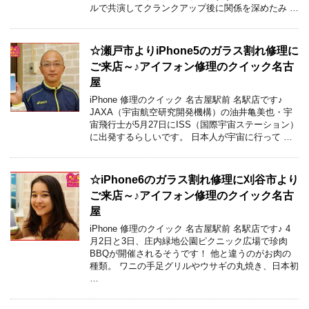
ルで共演してクランクアップ後に関係を深めたみ …
☆瀬戸市よりiPhone5のガラス割れ修理に
ご来店～♪アイフォン修理のクイック名古
屋
iPhone 修理のクイック 名古屋駅前 名駅店です♪
JAXA（宇宙航空研究開発機構）の油井亀美也・宇
宙飛行士が5月27日にISS（国際宇宙ステーション）
に出発するらしいです。 日本人が宇宙に行って …
☆iPhone6のガラス割れ修理に刈谷市より
ご来店～♪アイフォン修理のクイック名古
屋
iPhone 修理のクイック 名古屋駅前 名駅店です♪ 4
月2日と3日、庄内緑地公園ピクニック広場で珍肉
BBQが開催されるそうです！ 他と違うのがお肉の
種類。 ワニの手足グリルやウサギの丸焼き、日本初
…