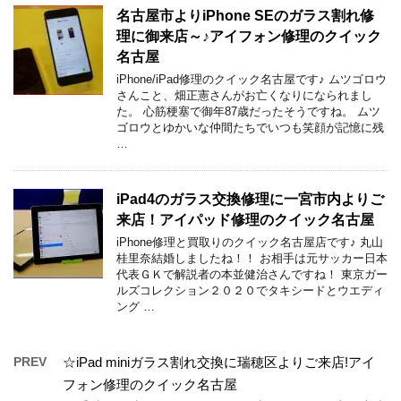
名古屋市よりiPhone SEのガラス割れ修
理に御来店～♪アイフォン修理のクイック
名古屋
iPhone/iPad修理のクイック名古屋です♪ ムツゴロウ
さんこと、畑正憲さんがお亡くなりになられまし
た。 心筋梗塞で御年87歳だったそうですね。 ムツ
ゴロウとゆかいな仲間たちでいつも笑顔が記憶に残
…
iPad4のガラス交換修理に一宮市内よりご
来店！アイパッド修理のクイック名古屋
iPhone修理と買取りのクイック名古屋店です♪ 丸山
桂里奈結婚しましたね！！ お相手は元サッカー日本
代表ＧＫで解説者の本並健治さんですね！ 東京ガー
ルズコレクション２０２０でタキシードとウエディ
ング …
PREV
☆iPad miniガラス割れ交換に瑞穂区よりご来店!アイ
フォン修理のクイック名古屋