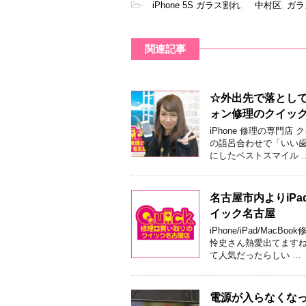
-
iPhone 5S ガラス割れ
,
中村区
,
ガラ
関連記事
☆外出先で落として
ォン修理のクイッ
iPhone 修理の専門店
の語呂合わせで「いい歯
にしたベストスマイル 
名古屋市内よりiPa
イック名古屋
iPhone/iPad/M
怜史さん熱愛出てますね
て人気だったらしい …
電源が入らなくなっ