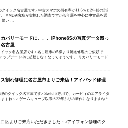
クイック名古屋です♪ 中古スマホの所有率が11.6％と2年前の2倍
。 MMD研究所が実施した調査ですが若年層を中心に中古品を選
 驚い …
カバリーモードに、、、iPhone6Sの写真データ残っ
ク名古屋
のクイック名古屋店です♪ 名古屋市のS様より郵送修理のご依頼で
のiOSのアップデート中に起動しなくなってそうです。 リカバリーモード
のガラス割れ修理に名古屋市よりご来店！アイパッド修理
cBook修理のクイック名古屋です♪ Switch2専用で、カービィのエアライダ
されますね～♪ ゲームキューブ以来の22年ぶりの新作になりますね＾
れて天白区よりご来店いただきました～♪アイフォン修理のク