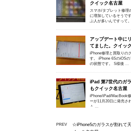
クイック名古屋
スマホ/タブレット修理の
に増加しているそうです
ぶ人が多いんですって。
アップデート中にリ
てました。クイッ
iPhone修理と買取り
す。 iPhone 6S
の状態です。 S様後 …
iPad 第7世代
もクイック名古屋
iPhone/iPad/Ma
ーが11月20日に発売
＾ …
PREV
☆iPhone5のガラスが割