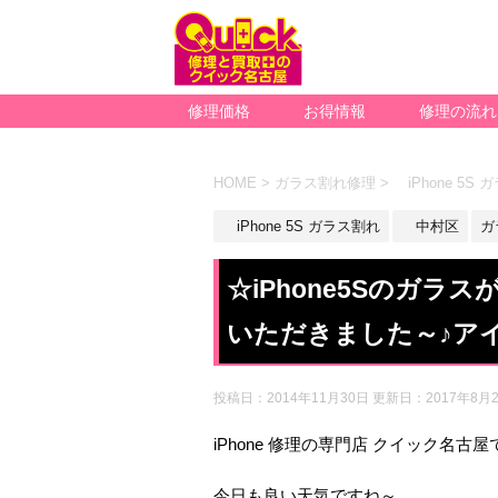
修理価格
お得情報
修理の流れ
HOME
>
ガラス割れ修理
>
iPhone 5S
iPhone 5S ガラス割れ
中村区
ガ
☆iPhone5Sのガ
いただきました～♪ア
投稿日：2014年11月30日 更新日：
2017年8月
iPhone 修理の専門店 クイック名古屋
今日も良い天気ですね～