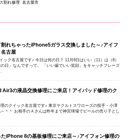
ス割れ修理
,
名古屋市
割れちゃったiPhone5ガラス交換しました～♪アイフ
ク名古屋
 クイック名古屋です♪ 今日は何の日？ 11月8日はいい（11）は（8）
の日」なんですって。 「いい歯でいい笑顔」をキャッチフレーズ
…
d Air3の液晶交換修理にご来店！アイパッド修理のク
acBook修理のクイック名古屋です♪ 東京ヤクルトスワローズの投手・小澤
～＾＾ お相手のＡさんは昨年まで神宮球場でビールの売り子とし
たiPhone 8の基板修理にご来店～♪アイフォン修理の