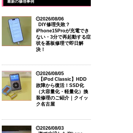
最新の修理事例
2026/08/06
DIY修理失敗？
iPhone15Proが充電でき
ない・3分で再起動する症
状を基板修理で即日解
決！
2026/08/05
【iPod Classic】HDD
故障から復活！SSD化
（大容量化・軽量化）換
装修理のご紹介｜クイッ
ク名古屋
2026/08/03