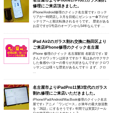
名古屋市よりiPhone17Proのガラス割れ
修理にご来店頂きました。
iPhone/Android修理のクイック名古屋です♪ ロッテ
リアが一時閉店し３月を目処にゼンショー傘下のゼ
ッテリアへと順次転換されるそうです。 歴史がある
お店ですが1号店のオープンから54年なんです …
iPad Air2のガラス割れ交換に熱田区より
ご来店iPhone修理のクイック名古屋
iPhone 修理のクイック 名古屋駅前 名駅店です♪ 皆
さんクロワッサンは好きですか？ 私はあのサクサク
した食感やバターの香りが大好きなんですが クロワ
ッサンには様々な歴史があるんです☆ まず、クロ
…
名古屋市よりiPadPro11第3世代のガラス
割れ修理にご来店いただきました。
iPhone/iPad/Android/MacBook修理のクイック名古
屋です♪ アニメ「ワンピース」が来年の最大放送数
を「26話」にするそうです♪ 年間では実質2クール