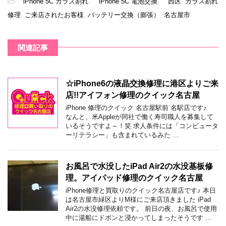
-
iPhone 5C ガラス割れ
,
iPhone 5C 電池交換
,
西区
,
ガラス割れ
修理
,
ご来店されたお客様
,
バッテリー交換（膨張）
,
名古屋市
関連記事
☆iPhone6の液晶交換修理に港区よりご来
店!!アイフォン修理のクイック名古屋
iPhone 修理のクイック 名古屋駅前 名駅店です♪
なんと、米Appleが同社で働く寿司職人を募集して
いるそうですよ～！笑 求人条件には「コンピュータ
ーリテラシー」も含まれているみた …
お風呂で水没したiPad Air2の水没基板修
理。アイパッド修理のクイック名古屋
iPhone修理と買取りのクイック名古屋店です♪ 本日
は名古屋市緑区よりM様にご来店頂きました iPad
Air2の水没修理依頼です。 前日の夜、お風呂で使用
中に湯船にドボンと浸かってしまったそうです …