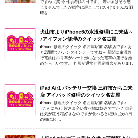
ですね（笑 今日は終戦の日です。 若い頃はそう感
じませんでしたが戦争は起こしてはいけませんね 戦
時を …
犬山市よりiPhone6の水没修理にご来店～
♪アイフォン修理のクイック名古屋
iPhone 修理のクイック 名古屋駅前 名駅店です♪ あ
と2週間でバレンタインデーですね～ 新聞に京浜急
行電鉄は吊り革がハート形になった電車の運行を始
めたらしいです。 丸形が通常と固定概念がありまし
…
iPad Air1 バッテリー交換 三好市からご来
店 アイパッド修理のクイック名古屋
iPhone 修理のクイック 名古屋駅前 名駅店です♪
こんにちわ 皆さま辛い食べ物は好きですか？ 自分
は気が狂う程好きなのですが食べると絶対に次の日
の朝にお …