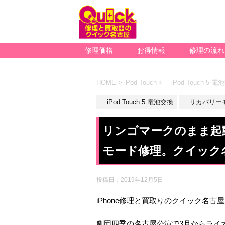
修理価格
お得情報
修理の流れ
HOME
>
iPod Touch
>
iPod Touch 5 電
iPod Touch 5 電池交換
リカバリー
リンゴマークのまま起動し
モード修理。クイック
投稿日：
2019年12月5日
iPhone修理と買取りのクイック名古
劇団四季の名古屋公演で3月からライ