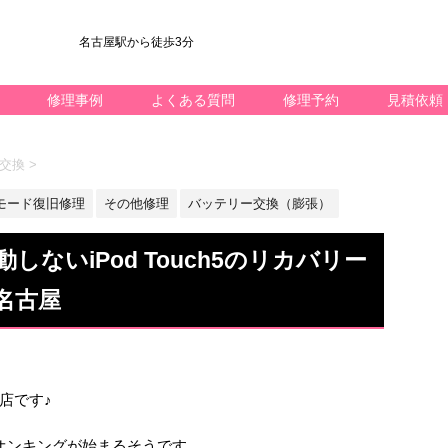
名古屋駅から徒歩3分
修理事例
よくある質問
修理予約
見積依頼
池交換
>
モード復旧修理
その他修理
バッテリー交換（膨張）
ないiPod Touch5のリカバリー
名古屋
屋店です♪
オンキングが始まるそうです。