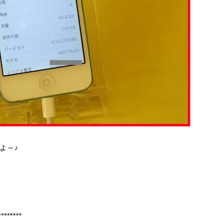
よ～♪
********