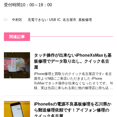
受付時間10：00～19：00
-
中村区
,
充電できない USB IC
,
名古屋市
,
基板修理
関連記事
タッチ操作が出来ないiPhoneXsMaxも基
板修理でデータ取り出し。クイック名古
屋
iPhone修理と買取りのクイック名古屋店です♪ 名古
屋市よりN様にご来店いただきました iPhone
XsMaxでタッチ操作が出来なくなったそうです。 N
様、実は当店に来られる前に他の修理店に持ち込 …
iPhone6sの電源不良基板修理を石川県か
ら郵送修理依頼です！アイフォン修理の
クイック名古屋