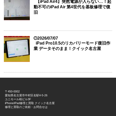
【iPad Air4】突然電源が入らない…！起
動不可のiPad Air 第4世代を基板修理で復
旧
2026/07/07
iPad Pro10.5のリカバリーモード復旧作
業 データそのまま！クイック名古屋
〒450-0002
愛知県名古屋市中村区名駅4-5-26
ユニモール桜ビル3F
iPhone/iPad修理と買取 クイック名古屋
修理と買取のご依頼・お問合せは