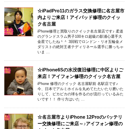
☆iPadPro11のガラス交換修理に名古屋市
内よりご来店！アイパッド修理のクイッ
ク名古屋
iPhone修理と買取りのクイック名古屋店です♪ 柔道
のグランドスラム男子100キロ超級の影浦心選手大
金星でしたね＾＾ 3回戦でロンドン・リオ五輪金メ
ダリストの絶対王者テディリネール選手に勝っちゃ
いま …
☆iPhone6Sの水没復旧修理に中区よりご
来店！アイフォン修理のクイック名古屋
iPhone 修理のクイック 名古屋駅前 名駅店です♪
今、日本でアルミホイルを丸めてたたいたり磨いた
りして、ピカピカの球を作るのが流行っているみた
いです！！ 作り方はいた …
☆名古屋市よりiPhone 12Proのバッテリ
ー交換修理にご来店～♪アイフォン修理の