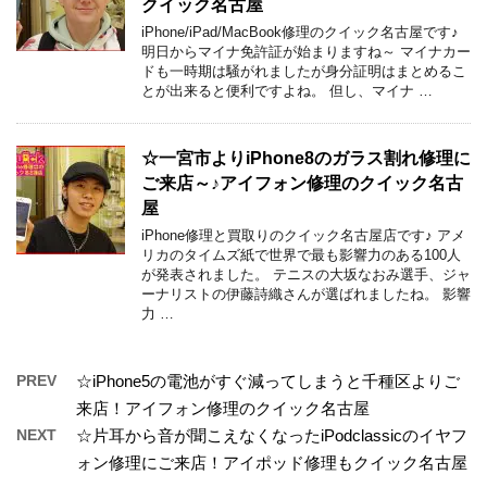
クイック名古屋
iPhone/iPad/MacBook修理のクイック名古屋です♪
明日からマイナ免許証が始まりますね～ マイナカー
ドも一時期は騒がれましたが身分証明はまとめるこ
とが出来ると便利ですよね。 但し、マイナ …
☆一宮市よりiPhone8のガラス割れ修理に
ご来店～♪アイフォン修理のクイック名古
屋
iPhone修理と買取りのクイック名古屋店です♪ アメ
リカのタイムズ紙で世界で最も影響力のある100人
が発表されました。 テニスの大坂なおみ選手、ジャ
ーナリストの伊藤詩織さんが選ばれましたね。 影響
力 …
PREV
☆iPhone5の電池がすぐ減ってしまうと千種区よりご
来店！アイフォン修理のクイック名古屋
NEXT
☆片耳から音が聞こえなくなったiPodclassicのイヤフ
ォン修理にご来店！アイポッド修理もクイック名古屋